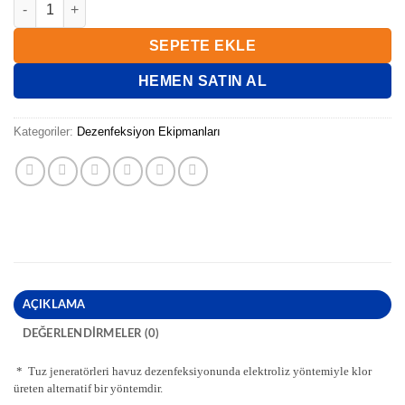
WATERFUN TUZDAN KLOR JENERATÖRÜ (15GR/HR) 220V adet
SEPETE EKLE
HEMEN SATIN AL
Kategoriler:
Dezenfeksiyon Ekipmanları
AÇIKLAMA
DEĞERLENDIRMELER (0)
* Tuz jeneratörleri havuz dezenfeksiyonunda elektroliz yöntemiyle klor
üreten alternatif bir yöntemdir.