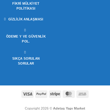
FIKRI MÜLKIYET
POLITIKASI
GIZLILIK ANLAŞMASI
ÖDEME Y VE GÜVENLIK
POL.
SIKÇA SORULAN
SORULAR
Visa
PayPal
Stripe
MasterCard
Cash
On
Delivery
Copyright 2026 ©
Adetaş Yapı Market