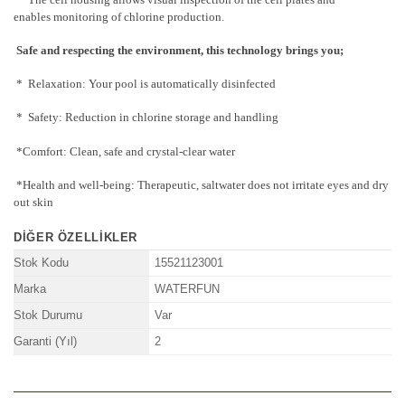
enables monitoring of chlorine production.
Safe and respecting the environment, this technology brings you;
* Relaxation: Your pool is automatically disinfected
* Safety: Reduction in chlorine storage and handling
*Comfort: Clean, safe and crystal-clear water
*Health and well-being: Therapeutic, saltwater does not irritate eyes and dry
out skin
DIĞER ÖZELLIKLER
Stok Kodu
15521123001
Marka
WATERFUN
Stok Durumu
Var
Garanti (Yıl)
2