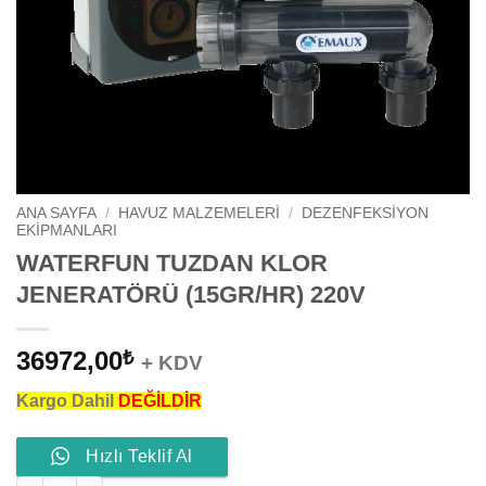
ANA SAYFA
/
HAVUZ MALZEMELERI
/
DEZENFEKSIYON
EKIPMANLARI
WATERFUN TUZDAN KLOR
JENERATÖRÜ (15GR/HR) 220V
36972,00
₺
+ KDV
Kargo Dahil
DEĞİLDİR
Hızlı Teklif Al