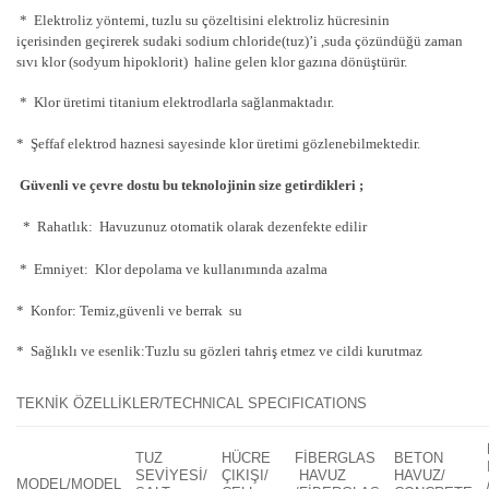
* Elektroliz yöntemi, tuzlu su çözeltisini elektroliz hücresinin
içerisinden geçirerek sudaki sodium chloride(tuz)’i ,suda çözündüğü zaman
sıvı klor (sodyum hipoklorit) haline gelen klor gazına dönüştürür.
* Klor üretimi titanium elektrodlarla sağlanmaktadır.
* Şeffaf elektrod haznesi sayesinde klor üretimi gözlenebilmektedir.
Güvenli ve çevre dostu bu teknolojinin size getirdikleri ;
* Rahatlık: Havuzunuz otomatik olarak dezenfekte edilir
* Emniyet: Klor depolama ve kullanımında azalma
* Konfor: Temiz,güvenli ve berrak su
* Sağlıklı ve esenlik:Tuzlu su gözleri tahriş etmez ve cildi kurutmaz
TEKNİK ÖZELLİKLER/TECHNICAL SPECIFICATIONS
TUZ
HÜCRE
FİBERGLAS
BETON
SEVİYESİ/
ÇIKIŞI/
HAVUZ
HAVUZ/
MODEL/MODEL