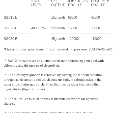
SALT
CELL
/FİBERGLAS
CONCRETE
LEVEL
OUTPUT
POOL LT
POOL LT
SSC15-E
15gram/h
50000
45000
SSC25-E
4000PPM
25gram/h
75000
70000
SSC50-E
45gram/h
120000
110000
*Maksimum çalışma basıncı/maximum working pressure: 250kPA/36psi/2.
*
Salt Chlorinators, are an alternative means of sanitizing your pool with
chlorine using the process of electrolysis.
* The electrolysis process is achieved by passing the salt water solution
through an electrolytic cell which converts sodium chloride (salt) in the
water into chlorine gas which, when dissolved in water become sodium
hypochlorite (liquid chlorine).
* The salt cell consist of a series of titanium electrodes wit opposite
charges.
* The cell housing allows visual inspection of the cell plates and