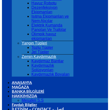
Havuz Robotu
Dezenfeksiyon
Ekipmanları
Isıtma Ekipmanları ve
Nem Alıcılar
Elektrik Kumanda
Panoları Ve Trafolar
Olimpik havuz
ekipmanları
Yangın Tüpleri
Tozlu Tüpler
Jel Tüpler
Zemin Kaydırmazlık
Kaydırmaz Bantlar
Kaydırmazlık
Solüsyonları
Kaydırmazlık Boyaları
ANASAYFA
MAĞAZA
BANKA BİLGİLERİ
HAKKIMIZDA
Mesafeli S.S
Faydalı Bilgiler
İLETİŞİM – CONTACT – اتصل