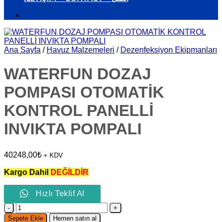
Ana Sayfa
/
Havuz Malzemeleri
/
Dezenfeksiyon Ekipmanları
WATERFUN DOZAJ
POMPASI OTOMATİK
KONTROL PANELLİ
INVIKTA POMPALI
40248,00
₺
+ KDV
Kargo Dahil
DEĞİLDİR
Hızlı Teklif Al
WATERFUN
DOZAJ
Sepete Ekle
Hemen satın al