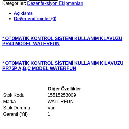
POMPASI
Kategoriler:
Dezenfeksiyon Ekipmanları
OTOMATİK
KONTROL
Açıklama
PANELLİ
Değerlendirmeler (0)
INVIKTA
POMPALI
adet
* OTOMATİK KONTROL SİSTEMİ KULLANIM KLAVUZU
PR40 MODEL WATERFUN
* OTOMATİK KONTROL SİSTEMİ KULLANIM KILAVUZU
PR75P A,B,C MODEL WATERFUN
Diğer Özellikler
Stok Kodu
15515253009
Marka
WATERFUN
Stok Durumu
Var
Garanti (Yıl)
1