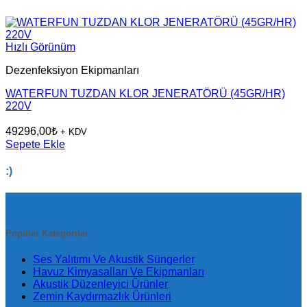
Hızlı Görünüm
Dezenfeksiyon Ekipmanları
WATERFUN TUZDAN KLOR JENERATÖRÜ (45GR/HR)
220V
49296,00
₺
+ KDV
Sepete Ekle
:)
Popüler Kategoriler
Ses Yalıtımı Ve Akustik Süngerler
Havuz Kimyasalları Ve Ekipmanları
Akustik Düzenleyici Ürünler
Zemin Kaydırmazlık Ürünleri