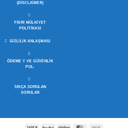
(DISCLAIMER)
FIKRI MÜLKIYET
POLITIKASI
GIZLILIK ANLAŞMASI
ÖDEME Y VE GÜVENLIK
POL.
SIKÇA SORULAN
SORULAR
Visa
PayPal
Stripe
MasterCard
Cash