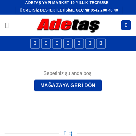
ADETAŞ YAPI MARKET 19 YILLIK TECRÜBE
İçeriğe
ÜCRETSIZ DESTEK İLETIŞIME GEÇ ☎ 0542 200 40 40
atla
Sepetiniz şu anda boş.
MAĞAZAYA GERI DÖN
:)