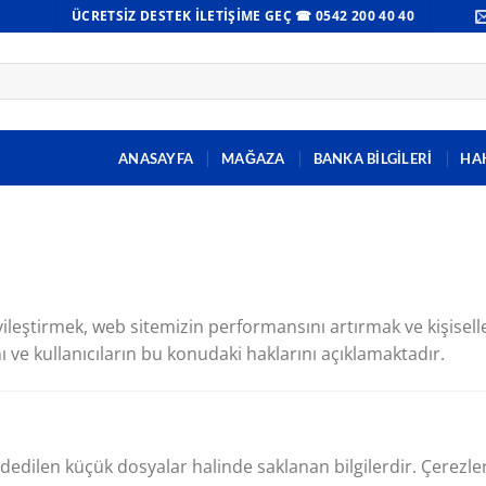
ÜCRETSIZ DESTEK İLETIŞIME GEÇ ☎ 0542 200 40 40
ANASAYFA
MAĞAZA
BANKA BİLGİLERİ
HA
iyileştirmek, web sitemizin performansını artırmak ve kişisel
ı ve kullanıcıların bu konudaki haklarını açıklamaktadır.
ydedilen küçük dosyalar halinde saklanan bilgilerdir. Çerezler