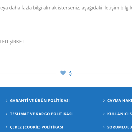
 daha fazla bilgi almak isterseniz, aşağıdaki iletişim bilgiler
TED ŞİRKETİ
:)
GARANTI VE ÜRÜN POLITIKASI
CAYMA HAKK
TESLIMAT VE KARGO POLITIKASI
KULLANICI 
ÇEREZ (COOKIE) POLITIKASI
SORUMLULUK