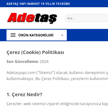
İçeriğe
ADETAŞ YAPI MARKET 19 YILLIK TECRÜBE
atla
Ara:
ÜRÜN KATEGORİLERİ
Çerez (Cookie) Politikası
Son Güncelleme:
2024
Adetasyapi.com (“Sitemiz”) olarak, kullanıcı deneyimini 
kullanmaktayız. Bu Çerez Politikası, çerezlerin kullanımın
1. Çerez Nedir?
Çerezler, web sitemizi ziyaret ettiğinizde tarayıcınıza ka