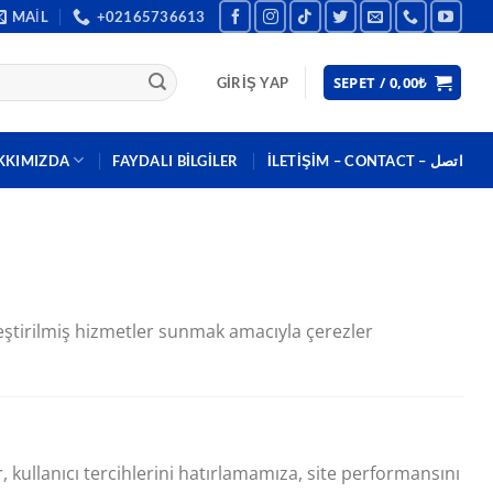
MAIL
+02165736613
SEPET /
0,00
₺
GIRIŞ YAP
KKIMIZDA
FAYDALI BILGILER
İLETİŞİM – CONTACT – اتصل
leştirilmiş hizmetler sunmak amacıyla çerezler
, kullanıcı tercihlerini hatırlamamıza, site performansını