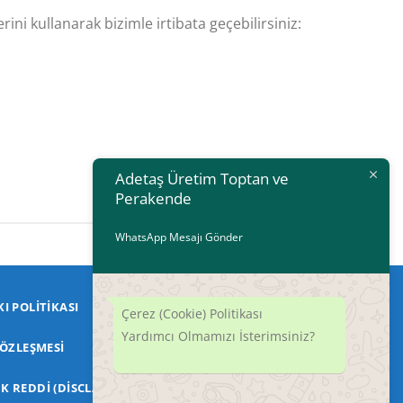
ini kullanarak bizimle irtibata geçebilirsiniz:
Adetaş Üretim Toptan ve
Perakende
WhatsApp Mesajı Gönder
Bizi Takip Edin
I POLITIKASI
Çerez (Cookie) Politikası
Yardımcı Olmamızı İsterimsiniz?
Facebook
SÖZLEŞMESI
Instagram
 REDDI (DISCLAIMER)