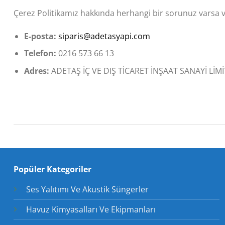
Çerez Politikamız hakkında herhangi bir sorunuz varsa veya
E-posta:
siparis@adetasyapi.com
Telefon:
0216 573 66 13
Adres:
ADETAŞ İÇ VE DIŞ TİCARET İNŞAAT SANAYİ LİMİ
Popüler Kategoriler
Ses Yalıtımı Ve Akustik Süngerler
Havuz Kimyasalları Ve Ekipmanları