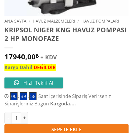
ANA SAYFA
/
HAVUZ MALZEMELERI
/
HAVUZ POMPALARI
KRIPSOL NIGER KNG HAVUZ POMPASI
2 HP MONOFAZE
17940,00
₺
+ KDV
Kargo Dahil
DEĞİLDİR
Hızlı Teklif Al
Saat İçerisinde Sipariş Verirseniz
00
:
39
:
57
Siparişleriniz Bugün
Kargoda....
KRIPSOL NIGER KNG HAVUZ POMPASI 2 HP MONOFAZE adet
SEPETE EKLE