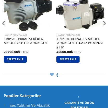
HAVUZ POMPALARI
HAVUZ POMPALARI
KRIPSOL PRIME SERİ KPR
KRIPSOL KORAL KS MODEL
MODEL 2.50 HP MONOFAZE
MONOFAZE HAVUZ POMPASI
2 HP
29796,00
₺
45600,00
₺
+ KDV
+ KDV
SEPETE EKLE
SEPETE EKLE
:)
Popüler Kategoriler
GARANTI VE ÜRÜN
Ses Yalıtımı Ve Akustik
POLITIKASI