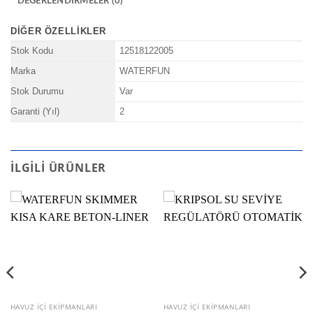
DEĞERLENDIRMELER (0)
DIĞER ÖZELLIKLER
Stok Kodu
12518122005
Marka
WATERFUN
Stok Durumu
Var
Garanti (Yıl)
2
İLGILI ÜRÜNLER
HAVUZ İÇI EKIPMANLARI
HAVUZ İÇI EKIPMANLARI