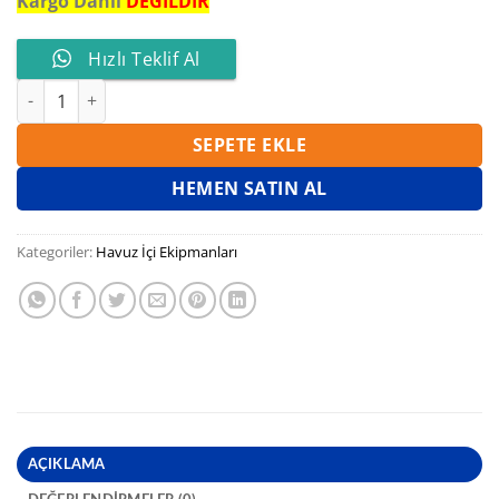
Kargo Dahil
DEĞİLDİR
Hızlı Teklif Al
WATERFUN DİP SÜZGECİ KAPAĞI KARE 30x30 PASLANMAZ ÇELİ
SEPETE EKLE
HEMEN SATIN AL
Kategoriler:
Havuz İçi Ekipmanları
AÇIKLAMA