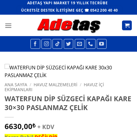
İçeriğe
ADETAŞ YAPI MARKET 19 YILLIK TECRÜBE
atla
ÜCRETSIZ DESTEK İLETIŞIME GEÇ ☎ 0542 200 40 40
ANA SAYFA
/
HAVUZ MALZEMELERI
/
HAVUZ İÇI
EKIPMANLARI
WATERFUN DİP SÜZGECİ KAPAĞI KARE
30×30 PASLANMAZ ÇELİK
6630,00
₺
+ KDV