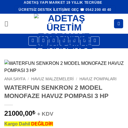
ADETAŞ YAPI MARKET 19 YILLIK TECRÜBE
İçeriğe
ÜCRETSIZ DESTEK İLETIŞIME GEÇ ☎ 0542 200 40 40
atla
ANA SAYFA
/
HAVUZ MALZEMELERI
/
HAVUZ POMPALARI
WATERFUN SENKRON 2 MODEL
MONOFAZE HAVUZ POMPASI 3 HP
21000,00
₺
+ KDV
Kargo Dahil
DEĞİLDİR