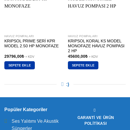
HAVUZ POMPALARI
HAVUZ POMPALARI
KRIPSOL PRIME SERİ KPR
KRIPSOL KORAL KS MODEL
MODEL 2.50 HP MONOFAZE
MONOFAZE HAVUZ POMPASI
2 HP
29796,00
₺
45600,00
₺
+ KDV
+ KDV
SEPETE EKLE
SEPETE EKLE
:)
Popüler Kategoriler
GARANTI VE ÜRÜN
Ses Yalıtımı Ve Akustik
POLITIKASI
Süngerler