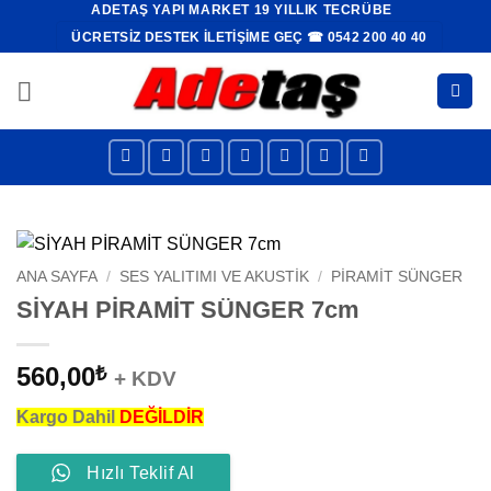
ADETAŞ YAPI MARKET 19 YILLIK TECRÜBE
İçeriğe
ÜCRETSIZ DESTEK İLETIŞIME GEÇ ☎ 0542 200 40 40
atla
ANA SAYFA
/
SES YALITIMI VE AKUSTIK
/
PIRAMIT SÜNGER
SİYAH PİRAMİT SÜNGER 7cm
560,00
₺
+ KDV
Kargo Dahil
DEĞİLDİR
Hızlı Teklif Al