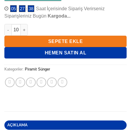
05
:
27
:
37
Saat İçerisinde Sipariş Verirseniz
Siparişleriniz Bugün
Kargoda...
SİYAH PİRAMİT SÜNGER 7cm adet
SEPETE EKLE
HEMEN SATIN AL
Kategoriler:
Piramit Sünger
AÇIKLAMA