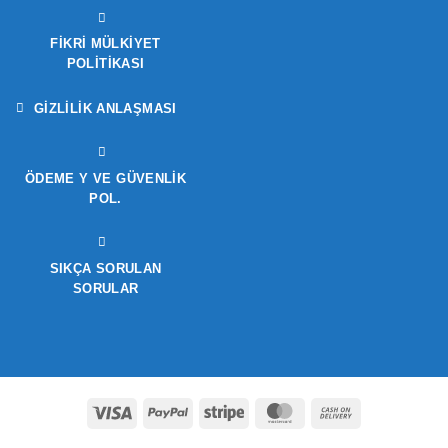
FIKRI MÜLKIYET
POLITIKASI
GIZLILIK ANLAŞMASI
ÖDEME Y VE GÜVENLIK
POL.
SIKÇA SORULAN
SORULAR
Visa
PayPal
Stripe
MasterCard
Cash
On