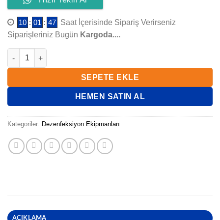
10
:
01
:
46
Saat İçerisinde Sipariş Verirseniz
Siparişleriniz Bugün
Kargoda....
WATERFUN TEST KAĞIDI adet
SEPETE EKLE
HEMEN SATIN AL
Kategoriler:
Dezenfeksiyon Ekipmanları
AÇIKLAMA