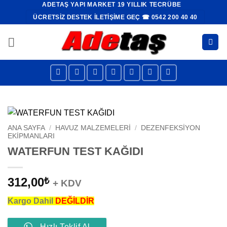
ADETAŞ YAPI MARKET 19 YILLIK TECRÜBE
İçeriğe
ÜCRETSIZ DESTEK İLETIŞIME GEÇ ☎ 0542 200 40 40
atla
ANA SAYFA
/
HAVUZ MALZEMELERI
/
DEZENFEKSIYON
EKIPMANLARI
WATERFUN TEST KAĞIDI
312,00
₺
+ KDV
Kargo Dahil
DEĞİLDİR
Hızlı Teklif Al