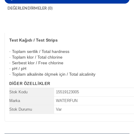
DEĞERLENDIRMELER (0)
Test Kağıdı / Test Strips
· Toplam sertlik / Total hardness
· Toplam klor / Total chlorine
· Serbest klor / Free chlorine
· pH / pH
· Toplam alkalinite ölçmek için / Total alcalinity
DIĞER ÖZELLIKLER
Stok Kodu
15519123005
Marka
WATERFUN
Stok Durumu
Var