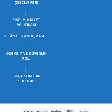
(DISCLAIMER)
FIKRI MÜLKIYET
POLITIKASI
GIZLILIK ANLAŞMASI
ÖDEME Y VE GÜVENLIK
POL.
SIKÇA SORULAN
SORULAR
Visa
PayPal
Stripe
MasterCard
Cash