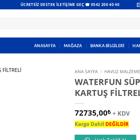
ÜCRETSIZ DESTEK İLETIŞIME GEÇ ☎ 0542 200 40 40
ANASAYFA
MAĞAZA
BANKA BİLGİLERİ
HA
ANA SAYFA
/
HAVUZ MALZEME
WATERFUN SÜP
KARTUŞ FİLTRE
72735,00
₺
+ KDV
Kargo Dahil
DEĞİLDİR