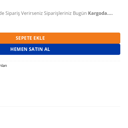
de Sipariş Verirseniz Siparişleriniz Bugün
Kargoda....
 MULTİSİKLON KARTUŞ FİLTRELİ adet
SEPETE EKLE
HEMEN SATIN AL
ları