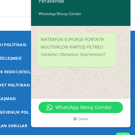
Perakende
WhatsApp Mesajı Gönder
WATERFUN SÜPÜRGE PORTATİF
Bizi Takip Edin
I POLITIKASI
MULTİSİKLON KARTUŞ FİLTRELİ
Yardımcı Olmamızı İsterimsiniz?
Facebook
SÖZLEŞMESI
Instagram
 REDDI (DISCLAIMER)
Tiktok
YET POLITIKASI
Youtube
LAŞMASI
WhatsApp Mesaj Gönder
 GÜVENLIK POL.
🟢 Online
LAN SORULAR