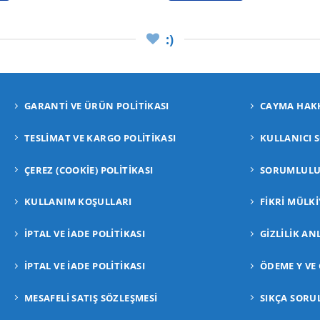
:)
GARANTI VE ÜRÜN POLITIKASI
CAYMA HAKK
TESLIMAT VE KARGO POLITIKASI
KULLANICI 
ÇEREZ (COOKIE) POLITIKASI
SORUMLULUK
KULLANIM KOŞULLARI
FIKRI MÜLKI
İPTAL VE İADE POLITIKASI
GIZLILIK AN
İPTAL VE İADE POLITIKASI
ÖDEME Y VE
MESAFELİ SATIŞ SÖZLEŞMESİ
SIKÇA SORU