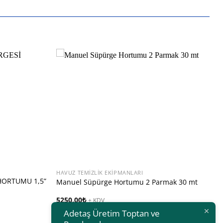
HAVUZ TEMIZLIK EKIPMANLARI
HORTUMU 1,5”
Manuel Süpürge Hortumu 2 Parmak 30 mt
5250,00
₺
+ KDV
Adetaş Üretim Toptan ve
SEPETE EKLE