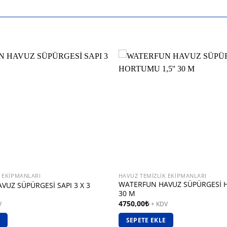
K EKIPMANLARI
HAVUZ TEMIZLIK EKIPMANLARI
WATERFUN HAVUZ SÜPÜRGESİ 
UZ SÜPÜRGESİ SAPI 3 X 3
30 M
4750,00
₺
V
+ KDV
SEPETE EKLE