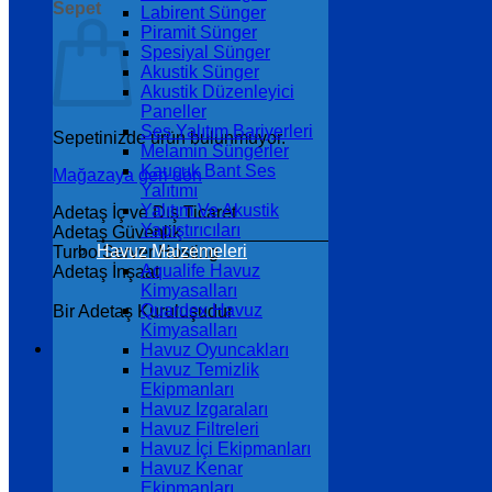
Sepet
Labirent Sünger
Piramit Sünger
Spesiyal Sünger
Akustik Sünger
Akustik Düzenleyici
Paneller
Ses Yalıtım Bariyerleri
Sepetinizde ürün bulunmuyor.
Melamin Süngerler
Kauçuk Bant Ses
Mağazaya geri dön
Yalıtımı
Yalıtım Ve Akustik
Adetaş İç ve Dış Ticaret
Yapıştırıcıları
Adetaş Güvenlik
Havuz Malzemeleri
Turbo Server Hosting
Aqualife Havuz
Adetaş İnşaat
Kimyasalları
Quardex Havuz
Bir Adetaş Kuruluşudur
Kimyasalları
Havuz Oyuncakları
Havuz Temizlik
Ekipmanları
Havuz Izgaraları
Havuz Filtreleri
Havuz İçi Ekipmanları
Havuz Kenar
Ekipmanları