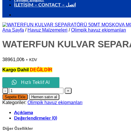
İLETİŞİM – CONTACT – اتصل
Ana Sayfa
/
Havuz Malzemeleri
/
Olimpik havuz ekipmanları
WATERFUN KULVAR SEPAR
38961,00
₺
+ KDV
Kargo Dahil
DEĞİLDİR
Hızlı Teklif Al
WATERFUN
KULVAR
Sepete Ekle
Hemen satın al
SEPARATÖRÜ
Kategoriler:
Olimpik havuz ekipmanları
50MT
MOSKOVA
Açıklama
MODEL
Değerlendirmeler (0)
adet
Diğer Özellikler