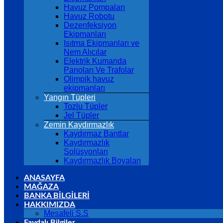
Havuz Pompaları
Havuz Robotu
Dezenfeksiyon
Ekipmanları
Isıtma Ekipmanları ve
Nem Alıcılar
Elektrik Kumanda
Panoları Ve Trafolar
Olimpik havuz
ekipmanları
Yangın Tüpleri
Tozlu Tüpler
Jel Tüpler
Zemin Kaydırmazlık
Kaydırmaz Bantlar
Kaydırmazlık
Solüsyonları
Kaydırmazlık Boyaları
ANASAYFA
MAĞAZA
BANKA BİLGİLERİ
HAKKIMIZDA
Mesafeli S.S
Faydalı Bilgiler