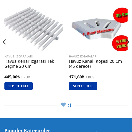
HAVUZ IZGARALARI
HAVUZ IZGARALARI
Havuz Kenar Izgarası Tek
Havuz Kanalı Köşesi 20 Cm
Geçme 20 Cm
(45 derece)
445,00
₺
171,60
₺
+ KDV
+ KDV
SEPETE EKLE
SEPETE EKLE
:)
Popüler Kategoriler