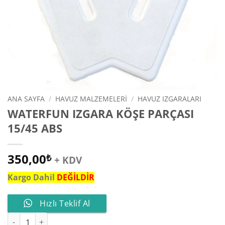
ANA SAYFA
/
HAVUZ MALZEMELERI
/
HAVUZ IZGARALARI
WATERFUN IZGARA KÖŞE PARÇASI
15/45 ABS
350,00
₺
+ KDV
Kargo Dahil
DEĞİLDİR
Hızlı Teklif Al
WATERFUN IZGARA KÖŞE PARÇASI 15/45 ABS adet