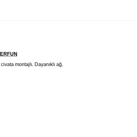
TERFUN
vata montajlı. Dayanıklı ağ.
 Özel