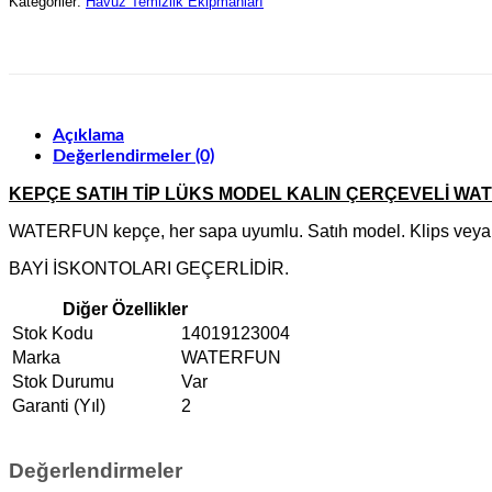
Kategoriler:
Havuz Temizlik Ekipmanları
Açıklama
Değerlendirmeler (0)
KEPÇE SATIH TİP LÜKS MODEL KALIN ÇERÇEVELİ WA
WATERFUN kepçe, her sapa uyumlu. Satıh model. Klips veya ci
BAYİ İSKONTOLARI GEÇERLİDİR.
Diğer
Stok Kodu
14019123004
Marka
WATERFUN
Stok Durumu
Var
Garanti (Yıl)
2
Değerlendirmeler