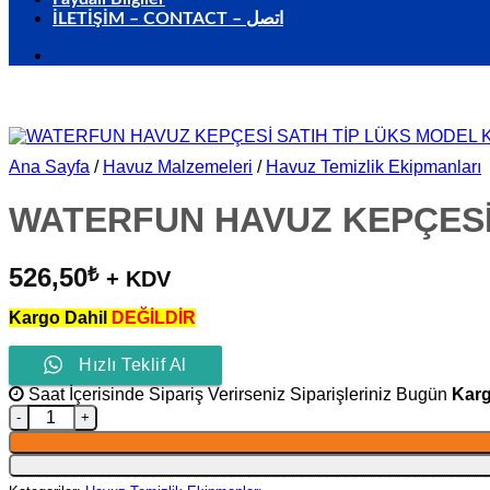
İLETİŞİM – CONTACT – اتصل
Ana Sayfa
/
Havuz Malzemeleri
/
Havuz Temizlik Ekipmanları
WATERFUN HAVUZ KEPÇESİ 
526,50
₺
+ KDV
Kargo Dahil
DEĞİLDİR
Hızlı Teklif Al
Saat İçerisinde Sipariş Verirseniz Siparişleriniz Bugün
Karg
WATERFUN HAVUZ KEPÇESİ SATIH TİP LÜKS MODEL KAL