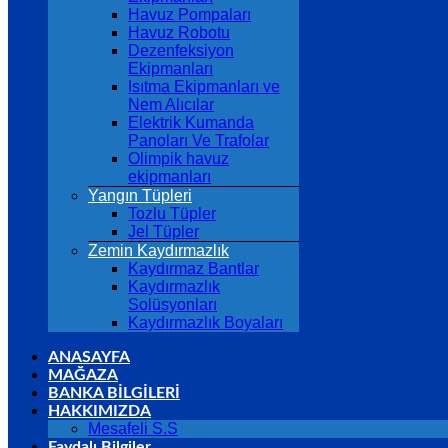
Havuz Pompaları
Havuz Robotu
Dezenfeksiyon
Ekipmanları
Isıtma Ekipmanları ve
Nem Alıcılar
Elektrik Kumanda
Panoları Ve Trafolar
Olimpik havuz
ekipmanları
Yangın Tüpleri
Tozlu Tüpler
Jel Tüpler
Zemin Kaydırmazlık
Kaydırmaz Bantlar
Kaydırmazlık
Solüsyonları
Kaydırmazlık Boyaları
ANASAYFA
MAĞAZA
BANKA BİLGİLERİ
HAKKIMIZDA
Mesafeli S.S
Faydalı Bilgiler