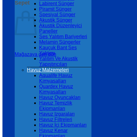
Sepet
Labirent Sünger
Piramit Sünger
Spesiyal Sünger
Akustik Sünger
Akustik Düzenleyici
Paneller
Ses Yalıtım Bariyerleri
Melamin Süngerler
Kauçuk Bant Ses
Yalıtımı
Mağazaya geri dön
Yalıtım Ve Akustik
Yapıştırıcıları
Havuz Malzemeleri
Aqualife Havuz
Kimyasalları
Quardex Havuz
Kimyasalları
Havuz Oyuncakları
Havuz Temizlik
Ekipmanları
Havuz Izgaraları
Havuz Filtreleri
Havuz İçi Ekipmanları
Havuz Kenar
Ekipmanları