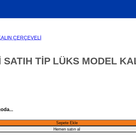
SATIH TİP LÜKS MODEL KA
oda...
IN ÇERÇEVELİ adet
Sepete Ekle
Hemen satın al