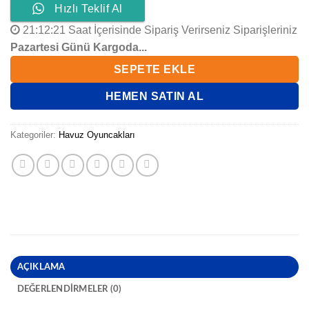
Hızlı Teklif Al
21
:
12
:
21
Saat İçerisinde Sipariş Verirseniz Siparişleriniz
Pazartesi Günü Kargoda...
SEPETE EKLE
HEMEN SATIN AL
Kategoriler:
Havuz Oyuncakları
AÇIKLAMA
DEĞERLENDIRMELER (0)