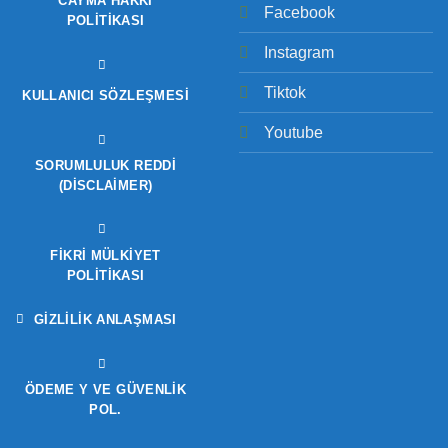
CAYMA HAKKI
Facebook
POLITIKASI
Instagram
Tiktok
KULLANICI SÖZLEŞMESI
Youtube
SORUMLULUK REDDI
(DISCLAIMER)
FIKRI MÜLKIYET
POLITIKASI
GIZLILIK ANLAŞMASI
ÖDEME Y VE GÜVENLIK
POL.