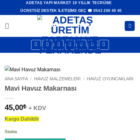
ADETAŞ YAPI MARKET 19 YILLIK TECRÜBE
İçeriğe
ÜCRETSIZ DESTEK İLETIŞIME GEÇ ☎ 0542 200 40 40
atla
ANA SAYFA
/
HAVUZ MALZEMELERI
/
HAVUZ OYUNCAKLARI
Mavi Havuz Makarnası
45,00
₺
+ KDV
Kargo Dahildir
Stokta