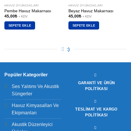
HAVUZ OYUNCAKLARI
HAVUZ OYUNCAKLARI
Pembe Havuz Makarnası
Beyaz Havuz Makarnası
45,00
₺
45,00
₺
+ KDV
+ KDV
SEPETE EKLE
SEPETE EKLE
:)
Popüler Kategoriler
GARANTI VE ÜRÜN
Ses Yalıtımı Ve Akustik
POLITIKASI
Süngerler
Havuz Kimyasalları Ve
TESLIMAT VE KARGO
Ekipmanları
POLITIKASI
Akustik Düzenleyici