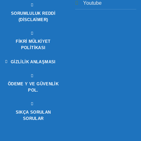
Youtube
SORUMLULUK REDDI
(DISCLAIMER)
FIKRI MÜLKIYET
POLITIKASI
GIZLILIK ANLAŞMASI
ÖDEME Y VE GÜVENLIK
POL.
SIKÇA SORULAN
SORULAR