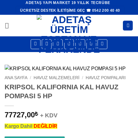
ADETAŞ YAPI MARKET 19 YILLIK TECRÜBE
İçeriğe
ÜCRETSIZ DESTEK İLETIŞIME GEÇ ☎ 0542 200 40 40
atla
ANA SAYFA
/
HAVUZ MALZEMELERI
/
HAVUZ POMPALARI
KRIPSOL KALIFORNIA KAL HAVUZ
POMPASI 5 HP
77727,00
₺
+ KDV
Kargo Dahil
DEĞİLDİR