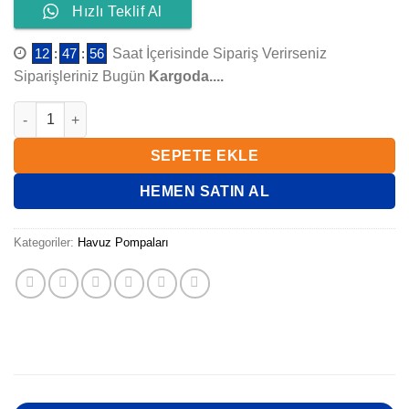
Hızlı Teklif Al
12
:
47
:
55
Saat İçerisinde Sipariş Verirseniz
Siparişleriniz Bugün
Kargoda....
KRIPSOL KALIFORNIA KAL HAVUZ POMPASI 5 HP adet
SEPETE EKLE
HEMEN SATIN AL
Kategoriler:
Havuz Pompaları