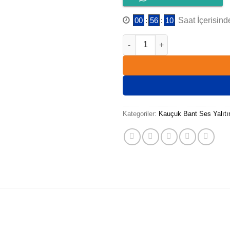
00
:
56
:
10
Saat İçerisind
KAUÇUK BANT 5 CM adet
Kategoriler:
Kauçuk Bant Ses Yalıtı