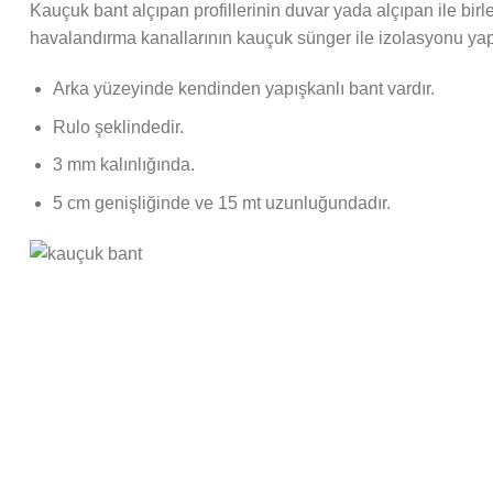
Kauçuk bant alçıpan profillerinin duvar yada alçıpan ile birl
havalandırma kanallarının kauçuk sünger ile izolasyonu yapıl
Arka yüzeyinde kendinden yapışkanlı bant vardır.
Rulo şeklindedir.
3 mm kalınlığında.
5 cm genişliğinde ve 15 mt uzunluğundadır.