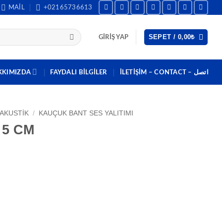
MAIL
+02165736613
SEPET /
0,00
₺
GIRIŞ YAP
KKIMIZDA
FAYDALI BILGILER
İLETİŞİM – CONTACT – اتصل
 AKUSTIK
/
KAUÇUK BANT SES YALITIMI
5 CM