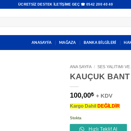
ÜCRETSIZ DESTEK İLETIŞIME GEÇ ☎ 0542 200 40 40
ANASAYFA
MAĞAZA
BANKA BİLGİLERİ
HA
ANA SAYFA
/
SES YALITIMI VE
KAUÇUK BANT 
100,00
₺
+ KDV
Kargo Dahil
DEĞİLDİR
Stokta
Hızlı Teklif Al