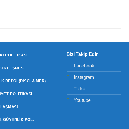
Bizi Takip Edin
KI POLITIKASI
Facebook
 SÖZLEŞMESI
Instagram
K REDDI (DISCLAIMER)
Tiktok
IYET POLITIKASI
Youtube
NLAŞMASI
E GÜVENLIK POL.