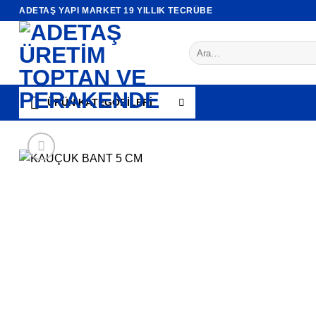
İçeriğe
ADETAŞ YAPI MARKET 19 YILLIK TECRÜBE
atla
Ara:
ÜRÜN KATEGORİLERİ