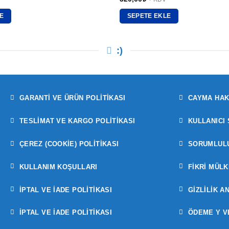
E
SEPETE EKLE
:)
GARANTI VE ÜRÜN POLITIKASI
CAYMA HAK
TESLIMAT VE KARGO POLITIKASI
KULLANICI
ÇEREZ (COOKIE) POLITIKASI
SORUMLULU
KULLANIM KOŞULLARI
FIKRI MÜLK
İPTAL VE İADE POLITIKASI
GIZLILIK A
İPTAL VE İADE POLITIKASI
ÖDEME Y V