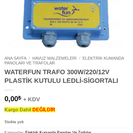
ANA SAYFA
/
HAVUZ MALZEMELERI
/
ELEKTRIK KUMANDA
PANOLARI VE TRAFOLAR
WATERFUN TRAFO 300W/220/12V
PLASTİK KUTULU LEDLİ-SİGORTALI
0,00
₺
+ KDV
Kargo Dahil
DEĞİLDİR
Stokta yok
Kategoriler:
Elektrik Kumanda Panoları Ve Trafolar