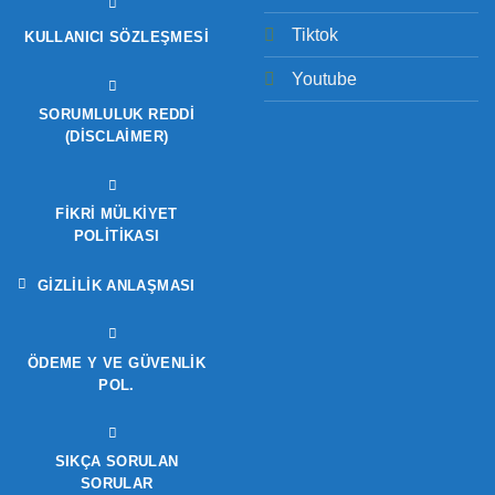
Tiktok
KULLANICI SÖZLEŞMESI
Youtube
SORUMLULUK REDDI
(DISCLAIMER)
FIKRI MÜLKIYET
POLITIKASI
GIZLILIK ANLAŞMASI
ÖDEME Y VE GÜVENLIK
POL.
SIKÇA SORULAN
SORULAR