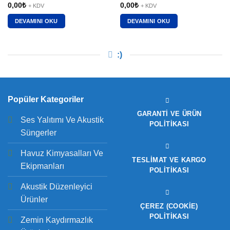
0,00
₺
0,00
₺
+ KDV
+ KDV
DEVAMINI OKU
DEVAMINI OKU
:)
Popüler Kategoriler
GARANTI VE ÜRÜN
Ses Yalıtımı Ve Akustik
POLITIKASI
Süngerler
Havuz Kimyasalları Ve
TESLIMAT VE KARGO
Ekipmanları
POLITIKASI
Akustik Düzenleyici
Ürünler
ÇEREZ (COOKIE)
POLITIKASI
Zemin Kaydırmazlık